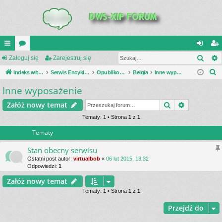
Szuk
UI
Zaloguj się
or
Zarejestruj się
al
ar
S
C
Indeks witryny
a
Serwis Encyklopedia Uzbrojenia
Opublikowane zestawienia
Belgia
Inne wyposażenie
og
ej
z
Inne wyposażenie
K
uj
es
u
_L
si
tru
Szukaj
Wyszukiwa
Załóż nowy temat
k
a
IN
Tematy: 1 • Strona
1
z
1
ę
j
j
Tematy
K
si
S
ę
Stan obecny serwisu
Ostatni post autor:
virtualbob
«
06 lut 2015, 13:32
Odpowiedzi:
1
Załóż nowy temat
Tematy: 1 • Strona
1
z
1
Przejdź do