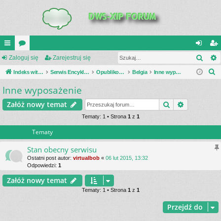
Szuk
UI
Zaloguj się
or
Zarejestruj się
al
ar
S
C
Indeks witryny
a
Serwis Encyklopedia Uzbrojenia
Opublikowane zestawienia
Belgia
Inne wyposażenie
og
ej
z
Inne wyposażenie
K
uj
es
u
_L
si
tru
Szukaj
Wyszukiwa
Załóż nowy temat
k
a
IN
Tematy: 1 • Strona
1
z
1
ę
j
j
Tematy
K
si
S
ę
Stan obecny serwisu
Ostatni post autor:
virtualbob
«
06 lut 2015, 13:32
Odpowiedzi:
1
Załóż nowy temat
Tematy: 1 • Strona
1
z
1
Przejdź do