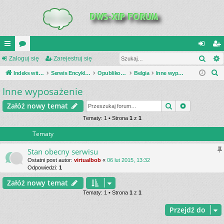
Szuk
UI
Zaloguj się
or
Zarejestruj się
al
ar
S
C
Indeks witryny
a
Serwis Encyklopedia Uzbrojenia
Opublikowane zestawienia
Belgia
Inne wyposażenie
og
ej
z
Inne wyposażenie
K
uj
es
u
_L
si
tru
Szukaj
Wyszukiwa
Załóż nowy temat
k
a
IN
Tematy: 1 • Strona
1
z
1
ę
j
j
Tematy
K
si
S
ę
Stan obecny serwisu
Ostatni post autor:
virtualbob
«
06 lut 2015, 13:32
Odpowiedzi:
1
Załóż nowy temat
Tematy: 1 • Strona
1
z
1
Przejdź do