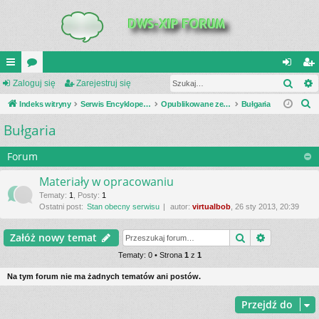
Szuk
UI
Zaloguj się
or
Zarejestruj się
al
ar
S
C
Indeks witryny
a
Serwis Encyklopedia Uzbrojenia
Opublikowane zestawienia
Bułgaria
og
ej
z
Bułgaria
K
uj
es
u
_L
si
tru
k
Forum
a
IN
ę
j
Materiały w opracowaniu
j
K
si
Tematy
:
1
,
Posty
:
1
Ostatni post:
Stan obecny serwisu
autor:
virtualbob
, 26 sty 2013, 20:39
S
ę
Szukaj
Wyszukiwa
Załóż nowy temat
Tematy: 0 • Strona
1
z
1
Na tym forum nie ma żadnych tematów ani postów.
Przejdź do