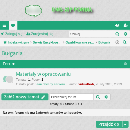
Szuk
UI
Zaloguj się
or
Zarejestruj się
al
ar
S
C
Indeks witryny
a
Serwis Encyklopedia Uzbrojenia
Opublikowane zestawienia
Bułgaria
og
ej
z
Bułgaria
K
uj
es
u
_L
si
tru
k
Forum
a
IN
ę
j
Materiały w opracowaniu
j
K
si
Tematy
:
1
,
Posty
:
1
Ostatni post:
Stan obecny serwisu
autor:
virtualbob
, 26 sty 2013, 20:39
S
ę
Szukaj
Wyszukiwa
Załóż nowy temat
Tematy: 0 • Strona
1
z
1
Na tym forum nie ma żadnych tematów ani postów.
Przejdź do