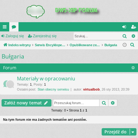
Szuk
UI
Zaloguj się
or
Zarejestruj się
al
ar
S
C
Indeks witryny
a
Serwis Encyklopedia Uzbrojenia
Opublikowane zestawienia
Bułgaria
og
ej
z
Bułgaria
K
uj
es
u
_L
si
tru
k
Forum
a
IN
ę
j
Materiały w opracowaniu
j
K
si
Tematy
:
1
,
Posty
:
1
Ostatni post:
Stan obecny serwisu
autor:
virtualbob
, 26 sty 2013, 20:39
S
ę
Szukaj
Wyszukiwa
Załóż nowy temat
Tematy: 0 • Strona
1
z
1
Na tym forum nie ma żadnych tematów ani postów.
Przejdź do