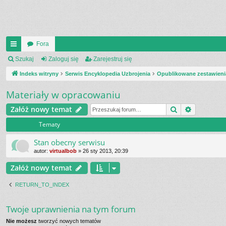
Fora
UI
Szukaj
Zaloguj się
Zarejestruj się
C
Indeks witryny
Serwis Encyklopedia Uzbrojenia
Opublikowane zestawieni
K
Materiały w opracowaniu
_L
Szukaj
Wyszukiw
Załóż nowy temat
IN
Tematy
K
Stan obecny serwisu
S
autor:
virtualbob
»
26 sty 2013, 20:39
Załóż nowy temat
RETURN_TO_INDEX
Twoje uprawnienia na tym forum
Nie możesz
tworzyć nowych tematów