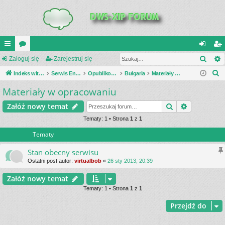
Szuk
UI
Zaloguj się
or
Zarejestruj się
al
ar
S
C
Indeks witryny
a
Serwis Encyklopedia Uzbrojenia
Opublikowane zestawienia
Bułgaria
Materiały w opracowaniu
og
ej
z
Materiały w opracowaniu
K
uj
es
u
_L
si
tru
Szukaj
Wyszukiwa
Załóż nowy temat
k
a
IN
Tematy: 1 • Strona
1
z
1
ę
j
j
Tematy
K
si
S
ę
Stan obecny serwisu
Ostatni post autor:
virtualbob
«
26 sty 2013, 20:39
Załóż nowy temat
Tematy: 1 • Strona
1
z
1
Przejdź do