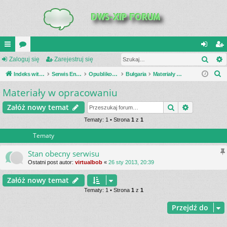
Szuk
UI
Zaloguj się
or
Zarejestruj się
al
ar
S
C
Indeks witryny
a
Serwis Encyklopedia Uzbrojenia
Opublikowane zestawienia
Bułgaria
Materiały w opracowaniu
og
ej
z
Materiały w opracowaniu
K
uj
es
u
_L
si
tru
Szukaj
Wyszukiwa
Załóż nowy temat
k
a
IN
Tematy: 1 • Strona
1
z
1
ę
j
j
Tematy
K
si
S
ę
Stan obecny serwisu
Ostatni post autor:
virtualbob
«
26 sty 2013, 20:39
Załóż nowy temat
Tematy: 1 • Strona
1
z
1
Przejdź do