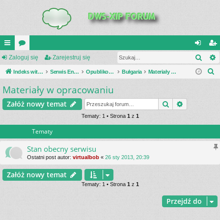
Szuk
UI
Zaloguj się
or
Zarejestruj się
al
ar
S
C
Indeks witryny
a
Serwis Encyklopedia Uzbrojenia
Opublikowane zestawienia
Bułgaria
Materiały w opracowaniu
og
ej
z
Materiały w opracowaniu
K
uj
es
u
_L
si
tru
Szukaj
Wyszukiwa
Załóż nowy temat
k
a
IN
Tematy: 1 • Strona
1
z
1
ę
j
j
Tematy
K
si
S
ę
Stan obecny serwisu
Ostatni post autor:
virtualbob
«
26 sty 2013, 20:39
Załóż nowy temat
Tematy: 1 • Strona
1
z
1
Przejdź do