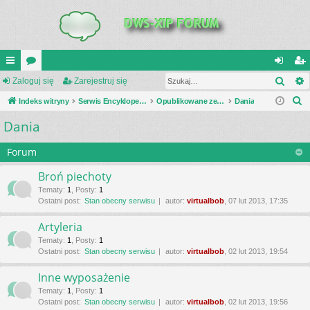
Szuk
UI
Zaloguj się
or
Zarejestruj się
al
ar
S
C
Indeks witryny
a
Serwis Encyklopedia Uzbrojenia
Opublikowane zestawienia
Dania
og
ej
z
Dania
K
uj
es
u
_L
si
tru
k
Forum
a
IN
ę
j
Broń piechoty
j
K
si
Tematy
:
1
,
Posty
:
1
Ostatni post:
Stan obecny serwisu
autor:
virtualbob
, 07 lut 2013, 17:35
S
ę
Artyleria
Tematy
:
1
,
Posty
:
1
Ostatni post:
Stan obecny serwisu
autor:
virtualbob
, 02 lut 2013, 19:54
Inne wyposażenie
Tematy
:
1
,
Posty
:
1
Ostatni post:
Stan obecny serwisu
autor:
virtualbob
, 02 lut 2013, 19:56