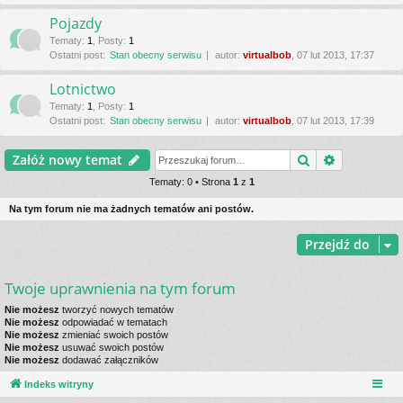
Pojazdy
Tematy
:
1
,
Posty
:
1
Ostatni post:
Stan obecny serwisu
autor:
virtualbob
, 07 lut 2013, 17:37
Lotnictwo
Tematy
:
1
,
Posty
:
1
Ostatni post:
Stan obecny serwisu
autor:
virtualbob
, 07 lut 2013, 17:39
Szukaj
Wyszukiwa
Załóż nowy temat
Tematy: 0 • Strona
1
z
1
Na tym forum nie ma żadnych tematów ani postów.
Przejdź do
Twoje uprawnienia na tym forum
Nie możesz
tworzyć nowych tematów
Nie możesz
odpowiadać w tematach
Nie możesz
zmieniać swoich postów
Nie możesz
usuwać swoich postów
Nie możesz
dodawać załączników
Indeks witryny