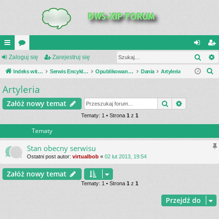
Szuk
UI
Zaloguj się
or
Zarejestruj się
al
ar
S
C
Indeks witryny
a
Serwis Encyklopedia Uzbrojenia
Opublikowane zestawienia
Dania
Artyleria
og
ej
z
Artyleria
K
uj
es
u
_L
si
tru
Szukaj
Wyszukiwa
Załóż nowy temat
k
a
IN
Tematy: 1 • Strona
1
z
1
ę
j
j
Tematy
K
si
S
ę
Stan obecny serwisu
Ostatni post autor:
virtualbob
«
02 lut 2013, 19:54
Załóż nowy temat
Tematy: 1 • Strona
1
z
1
Przejdź do