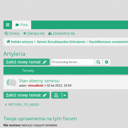
Fora
UI
Szukaj
Zaloguj się
Zarejestruj się
C
Indeks witryny
Serwis Encyklopedia Uzbrojenia
Opublikowane zestawieni
K
Artyleria
_L
Szukaj
Wyszukiw
Załóż nowy temat
IN
Tematy
K
Stan obecny serwisu
S
autor:
virtualbob
»
02 lut 2013, 19:54
Załóż nowy temat
RETURN_TO_INDEX
Twoje uprawnienia na tym forum
Nie możesz
tworzyć nowych tematów