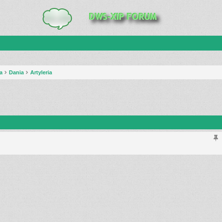
a
Dania
Artyleria
anie zaawansowane