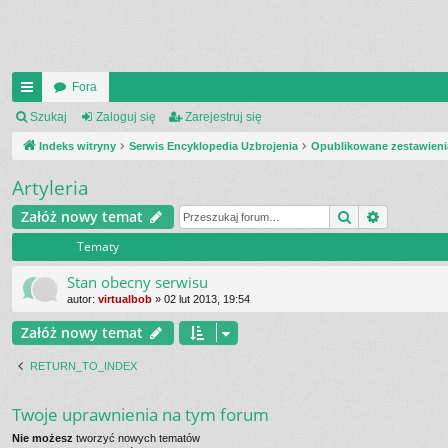
Fora
UI
Szukaj
Zaloguj się
Zarejestruj się
C
Indeks witryny
Serwis Encyklopedia Uzbrojenia
Opublikowane zestawieni
K
Artyleria
_L
Szukaj
Wyszukiw
Załóż nowy temat
IN
Tematy
K
Stan obecny serwisu
S
autor:
virtualbob
»
02 lut 2013, 19:54
Załóż nowy temat
RETURN_TO_INDEX
Twoje uprawnienia na tym forum
Nie możesz
tworzyć nowych tematów