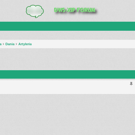
a
Dania
Artyleria
anie zaawansowane