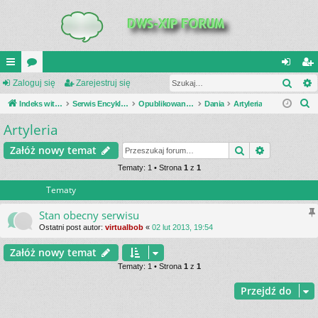
Szuk
UI
Zaloguj się
or
Zarejestruj się
al
ar
S
C
Indeks witryny
a
Serwis Encyklopedia Uzbrojenia
Opublikowane zestawienia
Dania
Artyleria
og
ej
z
Artyleria
K
uj
es
u
_L
si
tru
Szukaj
Wyszukiwa
Załóż nowy temat
k
a
IN
Tematy: 1 • Strona
1
z
1
ę
j
j
Tematy
K
si
S
ę
Stan obecny serwisu
Ostatni post autor:
virtualbob
«
02 lut 2013, 19:54
Załóż nowy temat
Tematy: 1 • Strona
1
z
1
Przejdź do