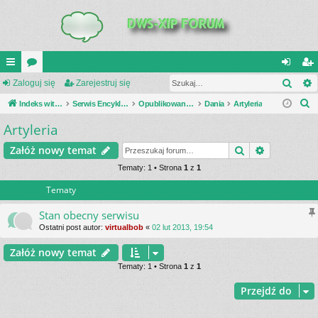
Szuk
UI
Zaloguj się
or
Zarejestruj się
al
ar
S
C
Indeks witryny
a
Serwis Encyklopedia Uzbrojenia
Opublikowane zestawienia
Dania
Artyleria
og
ej
z
Artyleria
K
uj
es
u
_L
si
tru
Szukaj
Wyszukiwa
Załóż nowy temat
k
a
IN
Tematy: 1 • Strona
1
z
1
ę
j
j
Tematy
K
si
S
ę
Stan obecny serwisu
Ostatni post autor:
virtualbob
«
02 lut 2013, 19:54
Załóż nowy temat
Tematy: 1 • Strona
1
z
1
Przejdź do