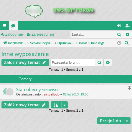
Szuk
UI
Zaloguj się
or
Zarejestruj się
al
ar
S
C
Indeks witryny
a
Serwis Encyklopedia Uzbrojenia
Opublikowane zestawienia
Dania
Inne wyposażenie
og
ej
z
Inne wyposażenie
K
uj
es
u
_L
si
tru
Szukaj
Wyszukiwa
Załóż nowy temat
k
a
IN
Tematy: 1 • Strona
1
z
1
ę
j
j
Tematy
K
si
S
ę
Stan obecny serwisu
Ostatni post autor:
virtualbob
«
02 lut 2013, 19:56
Załóż nowy temat
Tematy: 1 • Strona
1
z
1
Przejdź do