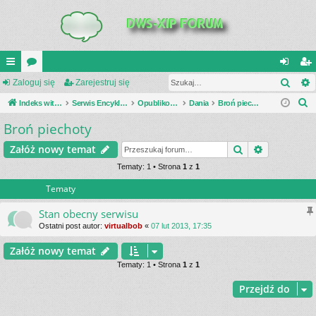
Szuk
UI
Zaloguj się
or
Zarejestruj się
al
ar
S
C
Indeks witryny
a
Serwis Encyklopedia Uzbrojenia
Opublikowane zestawienia
Dania
Broń piechoty
og
ej
z
Broń piechoty
K
uj
es
u
_L
si
tru
Szukaj
Wyszukiwa
Załóż nowy temat
k
a
IN
Tematy: 1 • Strona
1
z
1
ę
j
j
Tematy
K
si
S
ę
Stan obecny serwisu
Ostatni post autor:
virtualbob
«
07 lut 2013, 17:35
Załóż nowy temat
Tematy: 1 • Strona
1
z
1
Przejdź do