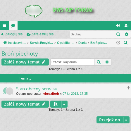
Szuk
UI
Zaloguj się
or
Zarejestruj się
al
ar
S
C
Indeks witryny
a
Serwis Encyklopedia Uzbrojenia
Opublikowane zestawienia
Dania
Broń piechoty
og
ej
z
Broń piechoty
K
uj
es
u
_L
si
tru
Szukaj
Wyszukiwa
Załóż nowy temat
k
a
IN
Tematy: 1 • Strona
1
z
1
ę
j
j
Tematy
K
si
S
ę
Stan obecny serwisu
Ostatni post autor:
virtualbob
«
07 lut 2013, 17:35
Załóż nowy temat
Tematy: 1 • Strona
1
z
1
Przejdź do