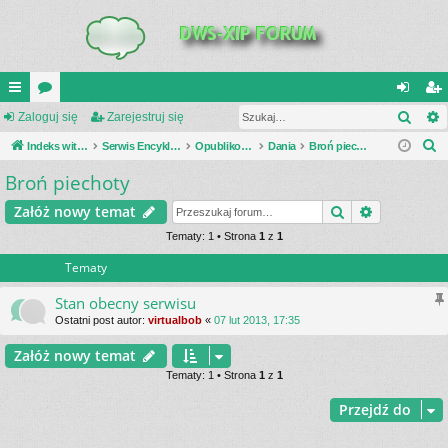
Szuk
UI
Zaloguj się
or
Zarejestruj się
al
ar
S
C
Indeks witryny
a
Serwis Encyklopedia Uzbrojenia
Opublikowane zestawienia
Dania
Broń piechoty
og
ej
z
Broń piechoty
K
uj
es
u
_L
si
tru
Szukaj
Wyszukiwa
Załóż nowy temat
k
a
IN
Tematy: 1 • Strona
1
z
1
ę
j
j
Tematy
K
si
S
ę
Stan obecny serwisu
Ostatni post autor:
virtualbob
«
07 lut 2013, 17:35
Załóż nowy temat
Tematy: 1 • Strona
1
z
1
Przejdź do