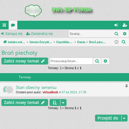
Szuk
UI
Zaloguj się
or
Zarejestruj się
al
ar
S
C
Indeks witryny
a
Serwis Encyklopedia Uzbrojenia
Opublikowane zestawienia
Dania
Broń piechoty
og
ej
z
Broń piechoty
K
uj
es
u
_L
si
tru
Szukaj
Wyszukiwa
Załóż nowy temat
k
a
IN
Tematy: 1 • Strona
1
z
1
ę
j
j
Tematy
K
si
S
ę
Stan obecny serwisu
Ostatni post autor:
virtualbob
«
07 lut 2013, 17:35
Załóż nowy temat
Tematy: 1 • Strona
1
z
1
Przejdź do