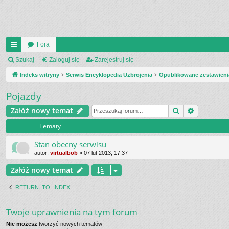
Fora
UI
Szukaj
Zaloguj się
Zarejestruj się
C
Indeks witryny
Serwis Encyklopedia Uzbrojenia
Opublikowane zestawieni
K
Pojazdy
_L
Szukaj
Wyszukiw
Załóż nowy temat
IN
Tematy
K
Stan obecny serwisu
S
autor:
virtualbob
»
07 lut 2013, 17:37
Załóż nowy temat
RETURN_TO_INDEX
Twoje uprawnienia na tym forum
Nie możesz
tworzyć nowych tematów