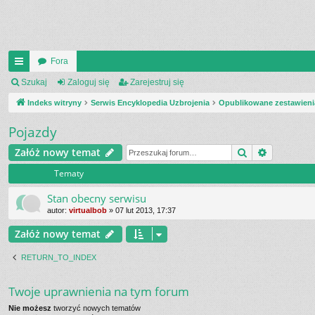
Fora
UI
Szukaj
Zaloguj się
Zarejestruj się
C
Indeks witryny
Serwis Encyklopedia Uzbrojenia
Opublikowane zestawieni
K
Pojazdy
_L
Szukaj
Wyszukiw
Załóż nowy temat
IN
Tematy
K
Stan obecny serwisu
S
autor:
virtualbob
»
07 lut 2013, 17:37
Załóż nowy temat
RETURN_TO_INDEX
Twoje uprawnienia na tym forum
Nie możesz
tworzyć nowych tematów