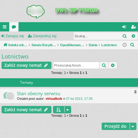
Szuk
UI
Zaloguj się
or
Zarejestruj się
al
ar
S
C
Indeks witryny
a
Serwis Encyklopedia Uzbrojenia
Opublikowane zestawienia
Dania
Lotnictwo
og
ej
z
Lotnictwo
K
uj
es
u
_L
si
tru
Szukaj
Wyszukiwa
Załóż nowy temat
k
a
IN
Tematy: 1 • Strona
1
z
1
ę
j
j
Tematy
K
si
S
ę
Stan obecny serwisu
Ostatni post autor:
virtualbob
«
07 lut 2013, 17:39
Załóż nowy temat
Tematy: 1 • Strona
1
z
1
Przejdź do