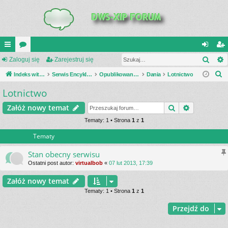
Szuk
UI
Zaloguj się
or
Zarejestruj się
al
ar
S
C
Indeks witryny
a
Serwis Encyklopedia Uzbrojenia
Opublikowane zestawienia
Dania
Lotnictwo
og
ej
z
Lotnictwo
K
uj
es
u
_L
si
tru
Szukaj
Wyszukiwa
Załóż nowy temat
k
a
IN
Tematy: 1 • Strona
1
z
1
ę
j
j
Tematy
K
si
S
ę
Stan obecny serwisu
Ostatni post autor:
virtualbob
«
07 lut 2013, 17:39
Załóż nowy temat
Tematy: 1 • Strona
1
z
1
Przejdź do