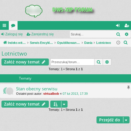
Szuk
UI
Zaloguj się
or
Zarejestruj się
al
ar
S
C
Indeks witryny
a
Serwis Encyklopedia Uzbrojenia
Opublikowane zestawienia
Dania
Lotnictwo
og
ej
z
Lotnictwo
K
uj
es
u
_L
si
tru
Szukaj
Wyszukiwa
Załóż nowy temat
k
a
IN
Tematy: 1 • Strona
1
z
1
ę
j
j
Tematy
K
si
S
ę
Stan obecny serwisu
Ostatni post autor:
virtualbob
«
07 lut 2013, 17:39
Załóż nowy temat
Tematy: 1 • Strona
1
z
1
Przejdź do