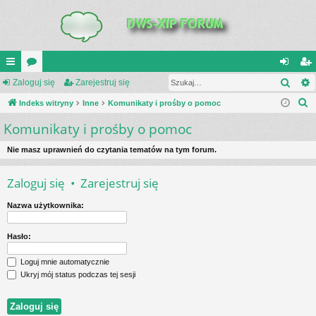
Szuk
UI
Zaloguj się
or
Zarejestruj się
al
ar
S
C
Indeks witryny
a
Inne
Komunikaty i prośby o pomoc
og
ej
z
Komunikaty i prośby o pomoc
K
uj
es
u
_L
si
tru
k
Nie masz uprawnień do czytania tematów na tym forum.
a
IN
ę
j
Zaloguj się
•
Zarejestruj się
j
K
si
Nazwa użytkownika:
S
ę
Hasło:
Loguj mnie automatycznie
Ukryj mój status podczas tej sesji