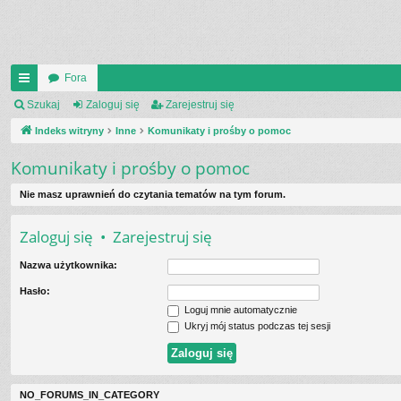
Fora
UI
Szukaj
Zaloguj się
Zarejestruj się
C
Indeks witryny
Inne
Komunikaty i prośby o pomoc
K
Komunikaty i prośby o pomoc
_L
Nie masz uprawnień do czytania tematów na tym forum.
IN
Zaloguj się
•
Zarejestruj się
K
Nazwa użytkownika:
S
Hasło:
Loguj mnie automatycznie
Ukryj mój status podczas tej sesji
NO_FORUMS_IN_CATEGORY