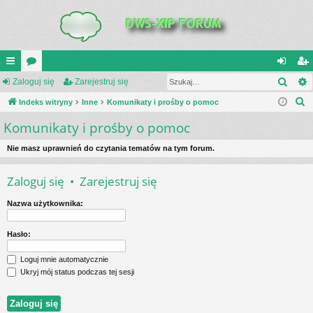
Szuk
UI
Zaloguj się
or
Zarejestruj się
al
ar
S
C
Indeks witryny
a
Inne
Komunikaty i prośby o pomoc
og
ej
z
Komunikaty i prośby o pomoc
K
uj
es
u
_L
si
tru
k
Nie masz uprawnień do czytania tematów na tym forum.
a
IN
ę
j
Zaloguj się
•
Zarejestruj się
j
K
si
Nazwa użytkownika:
S
ę
Hasło:
Loguj mnie automatycznie
Ukryj mój status podczas tej sesji