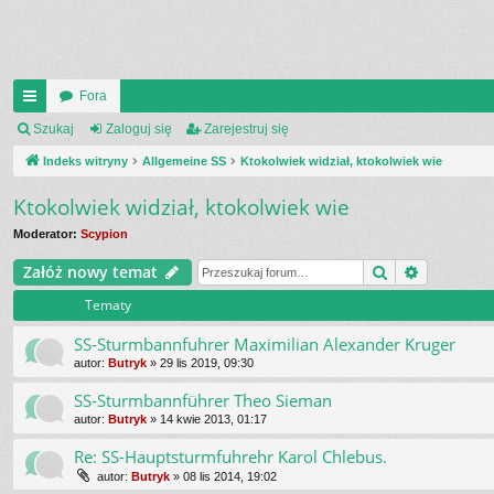
Fora
UI
Szukaj
Zaloguj się
Zarejestruj się
C
Indeks witryny
Allgemeine SS
Ktokolwiek widział, ktokolwiek wie
K
Ktokolwiek widział, ktokolwiek wie
_L
Moderator:
Scypion
IN
Szukaj
Wyszukiw
Załóż nowy temat
K
Tematy
S
SS-Sturmbannfuhrer Maximilian Alexander Kruger
autor:
Butryk
»
29 lis 2019, 09:30
SS-Sturmbannführer Theo Sieman
autor:
Butryk
»
14 kwie 2013, 01:17
Re: SS-Hauptsturmfuhrehr Karol Chlebus.
autor:
Butryk
»
08 lis 2014, 19:02