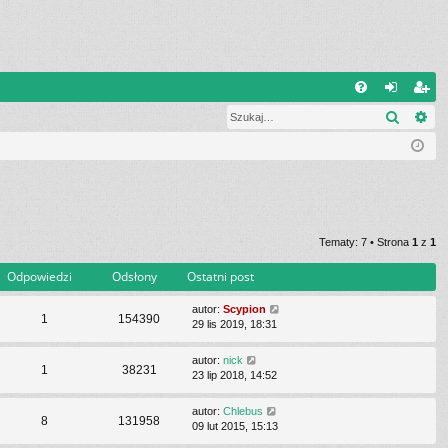
Q
Szukaj
Wy
FA
al
ar
Q
og
ej
uj
es
si
tru
ę
j
Tematy: 7 • Strona
1
z
1
si
Odpowiedzi
Odsłony
Ostatni post
ę
autor:
Scypion
1
154390
29 lis 2019, 18:31
autor:
nick
1
38231
23 lip 2018, 14:52
autor:
Chlebus
8
131958
09 lut 2015, 15:13