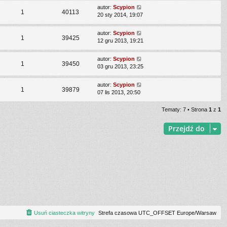
autor:
Scypion
1
40113
20 sty 2014, 19:07
autor:
Scypion
1
39425
12 gru 2013, 19:21
autor:
Scypion
1
39450
03 gru 2013, 23:25
autor:
Scypion
1
39879
07 lis 2013, 20:50
Tematy: 7 • Strona
1
z
1
Przejdź do
Usuń ciasteczka witryny
Strefa czasowa UTC_OFFSET Europe/Warsaw