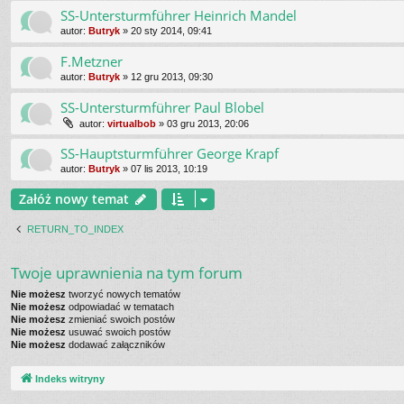
SS-Untersturmführer Heinrich Mandel
autor:
Butryk
»
20 sty 2014, 09:41
F.Metzner
autor:
Butryk
»
12 gru 2013, 09:30
SS-Untersturmführer Paul Blobel
autor:
virtualbob
»
03 gru 2013, 20:06
SS-Hauptsturmführer George Krapf
autor:
Butryk
»
07 lis 2013, 10:19
Załóż nowy temat
RETURN_TO_INDEX
Twoje uprawnienia na tym forum
Nie możesz
tworzyć nowych tematów
Nie możesz
odpowiadać w tematach
Nie możesz
zmieniać swoich postów
Nie możesz
usuwać swoich postów
Nie możesz
dodawać załączników
Indeks witryny