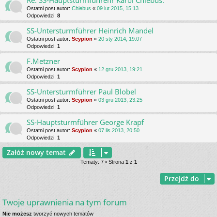
Re: SS-Hauptsturmfuhrehr Karol Chlebus.
Ostatni post autor:
Chlebus
«
09 lut 2015, 15:13
Odpowiedzi:
8
SS-Untersturmführer Heinrich Mandel
Ostatni post autor:
Scypion
«
20 sty 2014, 19:07
Odpowiedzi:
1
F.Metzner
Ostatni post autor:
Scypion
«
12 gru 2013, 19:21
Odpowiedzi:
1
SS-Untersturmführer Paul Blobel
Ostatni post autor:
Scypion
«
03 gru 2013, 23:25
Odpowiedzi:
1
SS-Hauptsturmführer George Krapf
Ostatni post autor:
Scypion
«
07 lis 2013, 20:50
Odpowiedzi:
1
Załóż nowy temat
Tematy: 7 • Strona
1
z
1
Przejdź do
Twoje uprawnienia na tym forum
Nie możesz
tworzyć nowych tematów