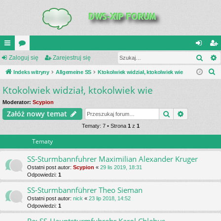
Szuk
UI
Zaloguj się
or
Zarejestruj się
al
ar
S
C
Indeks witryny
a
Allgemeine SS
Ktokolwiek widział, ktokolwiek wie
og
ej
z
Ktokolwiek widział, ktokolwiek wie
K
uj
es
u
_L
si
tru
Moderator:
Scypion
k
Szukaj
Wyszukiwa
Załóż nowy temat
a
IN
ę
j
j
Tematy: 7 • Strona
1
z
1
K
si
Tematy
S
ę
SS-Sturmbannfuhrer Maximilian Alexander Kruger
Ostatni post autor:
Scypion
«
29 lis 2019, 18:31
Odpowiedzi:
1
SS-Sturmbannführer Theo Sieman
Ostatni post autor:
nick
«
23 lip 2018, 14:52
Odpowiedzi:
1