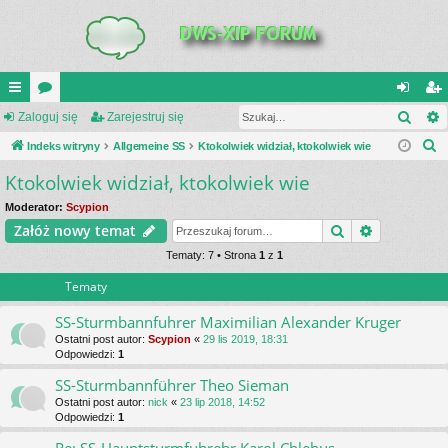
Szuk
UI
Zaloguj się
or
Zarejestruj się
al
ar
S
C
Indeks witryny
a
Allgemeine SS
Ktokolwiek widział, ktokolwiek wie
og
ej
z
Ktokolwiek widział, ktokolwiek wie
K
uj
es
u
_L
si
tru
Moderator:
Scypion
k
Szukaj
Wyszukiwa
Załóż nowy temat
a
IN
ę
j
j
Tematy: 7 • Strona
1
z
1
K
si
Tematy
S
ę
SS-Sturmbannfuhrer Maximilian Alexander Kruger
Ostatni post autor:
Scypion
«
29 lis 2019, 18:31
Odpowiedzi:
1
SS-Sturmbannführer Theo Sieman
Ostatni post autor:
nick
«
23 lip 2018, 14:52
Odpowiedzi:
1