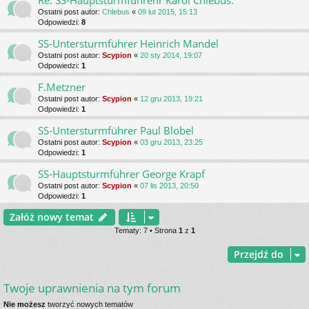
Re: SS-Hauptsturmfuhrehr Karol Chlebus.
Ostatni post autor:
Chlebus
«
09 lut 2015, 15:13
Odpowiedzi:
8
SS-Untersturmführer Heinrich Mandel
Ostatni post autor:
Scypion
«
20 sty 2014, 19:07
Odpowiedzi:
1
F.Metzner
Ostatni post autor:
Scypion
«
12 gru 2013, 19:21
Odpowiedzi:
1
SS-Untersturmführer Paul Blobel
Ostatni post autor:
Scypion
«
03 gru 2013, 23:25
Odpowiedzi:
1
SS-Hauptsturmführer George Krapf
Ostatni post autor:
Scypion
«
07 lis 2013, 20:50
Odpowiedzi:
1
Załóż nowy temat
Tematy: 7 • Strona
1
z
1
Przejdź do
Twoje uprawnienia na tym forum
Nie możesz
tworzyć nowych tematów