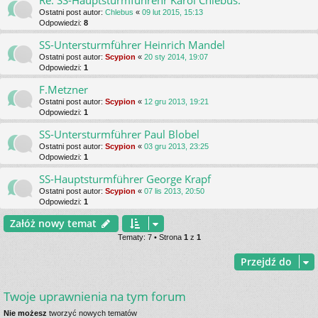
Re: SS-Hauptsturmfuhrehr Karol Chlebus.
Ostatni post autor:
Chlebus
«
09 lut 2015, 15:13
Odpowiedzi:
8
SS-Untersturmführer Heinrich Mandel
Ostatni post autor:
Scypion
«
20 sty 2014, 19:07
Odpowiedzi:
1
F.Metzner
Ostatni post autor:
Scypion
«
12 gru 2013, 19:21
Odpowiedzi:
1
SS-Untersturmführer Paul Blobel
Ostatni post autor:
Scypion
«
03 gru 2013, 23:25
Odpowiedzi:
1
SS-Hauptsturmführer George Krapf
Ostatni post autor:
Scypion
«
07 lis 2013, 20:50
Odpowiedzi:
1
Załóż nowy temat
Tematy: 7 • Strona
1
z
1
Przejdź do
Twoje uprawnienia na tym forum
Nie możesz
tworzyć nowych tematów