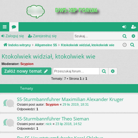
Szuk
UI
Zaloguj się
or
Zarejestruj się
al
ar
S
C
Indeks witryny
a
Allgemeine SS
Ktokolwiek widział, ktokolwiek wie
og
ej
z
Ktokolwiek widział, ktokolwiek wie
K
uj
es
u
_L
si
tru
Moderator:
Scypion
k
Szukaj
Wyszukiwa
Załóż nowy temat
a
IN
ę
j
j
Tematy: 7 • Strona
1
z
1
K
si
Tematy
S
ę
SS-Sturmbannfuhrer Maximilian Alexander Kruger
Ostatni post autor:
Scypion
«
29 lis 2019, 18:31
Odpowiedzi:
1
SS-Sturmbannführer Theo Sieman
Ostatni post autor:
nick
«
23 lip 2018, 14:52
Odpowiedzi:
1