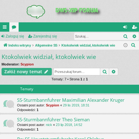
Szuk
UI
Zaloguj się
or
Zarejestruj się
al
ar
S
C
Indeks witryny
a
Allgemeine SS
Ktokolwiek widział, ktokolwiek wie
og
ej
z
Ktokolwiek widział, ktokolwiek wie
K
uj
es
u
_L
si
tru
Moderator:
Scypion
k
Szukaj
Wyszukiwa
Załóż nowy temat
a
IN
ę
j
j
Tematy: 7 • Strona
1
z
1
K
si
Tematy
S
ę
SS-Sturmbannfuhrer Maximilian Alexander Kruger
Ostatni post autor:
Scypion
«
29 lis 2019, 18:31
Odpowiedzi:
1
SS-Sturmbannführer Theo Sieman
Ostatni post autor:
nick
«
23 lip 2018, 14:52
Odpowiedzi:
1