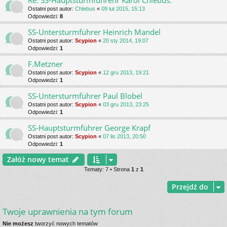
Re: SS-Hauptsturmfuhrehr Karol Chlebus.
Ostatni post autor:
Chlebus
«
09 lut 2015, 15:13
Odpowiedzi:
8
SS-Untersturmführer Heinrich Mandel
Ostatni post autor:
Scypion
«
20 sty 2014, 19:07
Odpowiedzi:
1
F.Metzner
Ostatni post autor:
Scypion
«
12 gru 2013, 19:21
Odpowiedzi:
1
SS-Untersturmführer Paul Blobel
Ostatni post autor:
Scypion
«
03 gru 2013, 23:25
Odpowiedzi:
1
SS-Hauptsturmführer George Krapf
Ostatni post autor:
Scypion
«
07 lis 2013, 20:50
Odpowiedzi:
1
Załóż nowy temat
Tematy: 7 • Strona
1
z
1
Przejdź do
Twoje uprawnienia na tym forum
Nie możesz
tworzyć nowych tematów