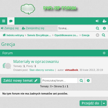
Szuk
UI
Zaloguj się
or
Zarejestruj się
al
ar
S
C
Indeks witryny
a
Serwis Encyklopedia Uzbrojenia
Opublikowane zestawienia
Grecja
og
ej
z
Grecja
K
uj
es
u
_L
si
tru
k
Forum
a
IN
ę
j
Materiały w opracowaniu
j
K
si
Tematy
:
1
,
Posty
:
1
Ostatni post:
Stan obecny serwisu
autor:
virtualbob
, 30 kwie 2013, 20:19
S
ę
Szukaj
Wyszukiwa
Załóż nowy temat
Tematy: 0 • Strona
1
z
1
Na tym forum nie ma żadnych tematów ani postów.
Przejdź do