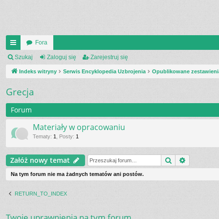
Fora
UI
Szukaj
Zaloguj się
Zarejestruj się
C
Indeks witryny
Serwis Encyklopedia Uzbrojenia
Opublikowane zestawieni
K
Grecja
_L
Forum
IN
Materiały w opracowaniu
K
Tematy
:
1
,
Posty
:
1
S
Szukaj
Wyszukiw
Załóż nowy temat
Na tym forum nie ma żadnych tematów ani postów.
RETURN_TO_INDEX
Twoje uprawnienia na tym forum