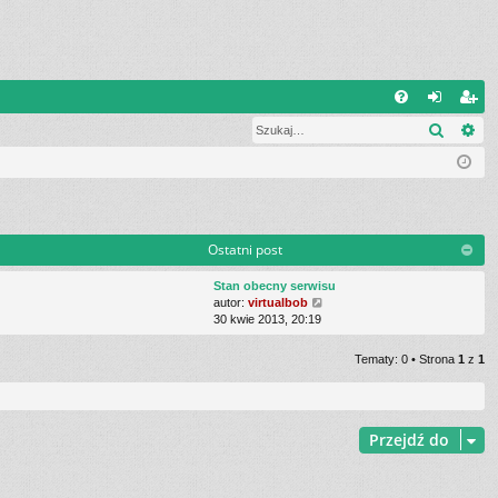
Q
Szukaj
Wy
FA
al
ar
Q
og
ej
uj
es
si
tru
Ostatni post
ę
j
Stan obecny serwisu
si
W
autor:
virtualbob
y
30 kwie 2013, 20:19
ę
ś
w
Tematy: 0 • Strona
1
z
1
i
e
t
l
n
Przejdź do
a
j
n