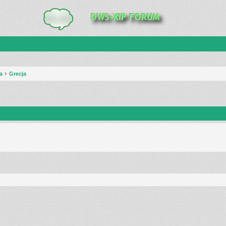
a
Grecja
anie zaawansowane