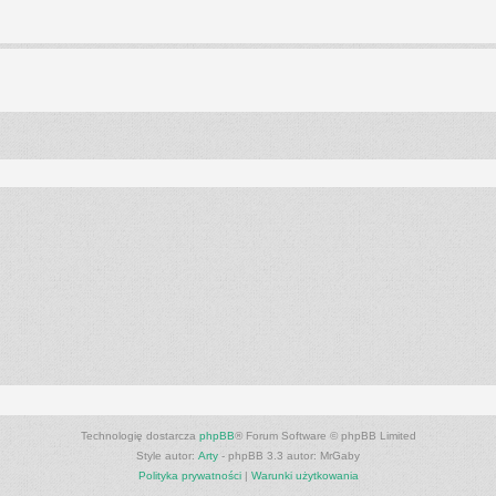
anie zaawansowane
Technologię dostarcza
phpBB
® Forum Software © phpBB Limited
Style autor:
Arty
- phpBB 3.3 autor: MrGaby
Polityka prywatności
|
Warunki użytkowania