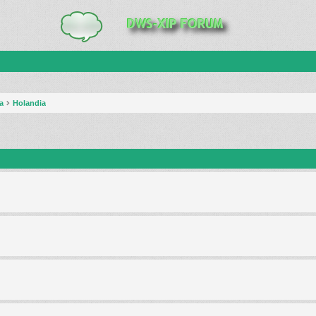
a
Holandia