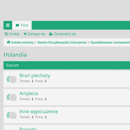
Fora
UI
Szukaj
Zaloguj się
Zarejestruj się
C
Indeks witryny
Serwis Encyklopedia Uzbrojenia
Opublikowane zestawieni
K
Holandia
_L
Forum
IN
Broń piechoty
K
Tematy
:
1
,
Posty
:
1
S
Artyleria
Tematy
:
1
,
Posty
:
1
Inne wyposażenie
Tematy
:
1
,
Posty
:
1
Pojazdy