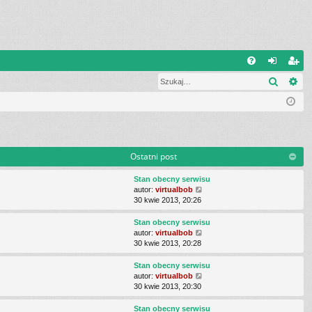
Q
Szukaj
Wy
FA
al
ar
Q
og
ej
uj
es
si
tru
Ostatni post
ę
j
Stan obecny serwisu
si
W
autor:
virtualbob
y
30 kwie 2013, 20:26
ę
ś
w
Stan obecny serwisu
i
W
autor:
virtualbob
e
y
30 kwie 2013, 20:28
t
ś
l
w
Stan obecny serwisu
n
i
W
autor:
virtualbob
a
e
y
30 kwie 2013, 20:30
j
t
ś
n
l
w
Stan obecny serwisu