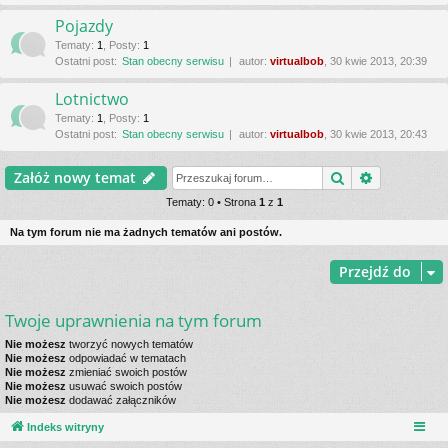
Pojazdy
Tematy
:
1
,
Posty
:
1
Ostatni post:
Stan obecny serwisu
autor:
virtualbob
, 30 kwie 2013, 20:39
Lotnictwo
Tematy
:
1
,
Posty
:
1
Ostatni post:
Stan obecny serwisu
autor:
virtualbob
, 30 kwie 2013, 20:43
Szukaj
Wyszukiwa
Załóż nowy temat
Tematy: 0 • Strona
1
z
1
Na tym forum nie ma żadnych tematów ani postów.
Przejdź do
Twoje uprawnienia na tym forum
Nie możesz
tworzyć nowych tematów
Nie możesz
odpowiadać w tematach
Nie możesz
zmieniać swoich postów
Nie możesz
usuwać swoich postów
Nie możesz
dodawać załączników
Indeks witryny