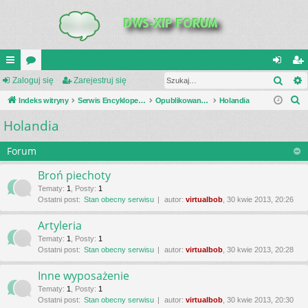
Szuk
UI
Zaloguj się
or
Zarejestruj się
al
ar
S
C
Indeks witryny
a
Serwis Encyklopedia Uzbrojenia
Opublikowane zestawienia
Holandia
og
ej
z
Holandia
K
uj
es
u
_L
si
tru
k
Forum
a
IN
ę
j
Broń piechoty
j
K
si
Tematy
:
1
,
Posty
:
1
Ostatni post:
Stan obecny serwisu
autor:
virtualbob
, 30 kwie 2013, 20:26
S
ę
Artyleria
Tematy
:
1
,
Posty
:
1
Ostatni post:
Stan obecny serwisu
autor:
virtualbob
, 30 kwie 2013, 20:28
Inne wyposażenie
Tematy
:
1
,
Posty
:
1
Ostatni post:
Stan obecny serwisu
autor:
virtualbob
, 30 kwie 2013, 20:30