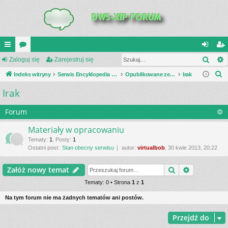
Szuk
UI
Zaloguj się
or
Zarejestruj się
al
ar
S
C
Indeks witryny
a
Serwis Encyklopedia Uzbrojenia
Opublikowane zestawienia
Irak
og
ej
z
Irak
K
uj
es
u
_L
si
tru
k
Forum
a
IN
ę
j
Materiały w opracowaniu
j
K
si
Tematy
:
1
,
Posty
:
1
Ostatni post:
Stan obecny serwisu
autor:
virtualbob
, 30 kwie 2013, 20:22
S
ę
Szukaj
Wyszukiwa
Załóż nowy temat
Tematy: 0 • Strona
1
z
1
Na tym forum nie ma żadnych tematów ani postów.
Przejdź do