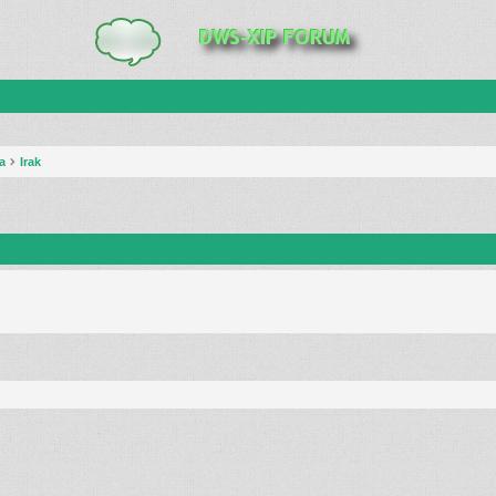
a
Irak
anie zaawansowane