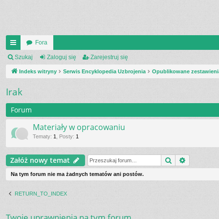
Fora
UI
Szukaj
Zaloguj się
Zarejestruj się
C
Indeks witryny
Serwis Encyklopedia Uzbrojenia
Opublikowane zestawieni
K
Irak
_L
Forum
IN
Materiały w opracowaniu
K
Tematy
:
1
,
Posty
:
1
S
Szukaj
Wyszukiw
Załóż nowy temat
Na tym forum nie ma żadnych tematów ani postów.
RETURN_TO_INDEX
Twoje uprawnienia na tym forum