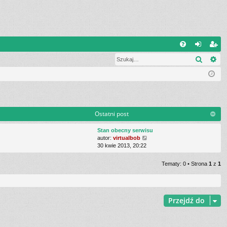
Q
Szukaj
Wy
FA
al
ar
Q
og
ej
uj
es
si
tru
Ostatni post
ę
j
Stan obecny serwisu
si
W
autor:
virtualbob
y
30 kwie 2013, 20:22
ę
ś
w
Tematy: 0 • Strona
1
z
1
i
e
t
l
n
Przejdź do
a
j
n