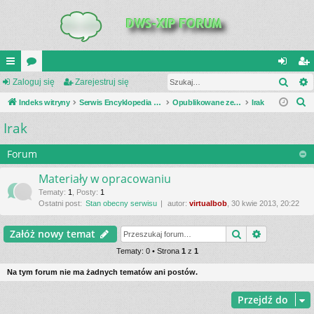
Szuk
UI
Zaloguj się
or
Zarejestruj się
al
ar
S
C
Indeks witryny
a
Serwis Encyklopedia Uzbrojenia
Opublikowane zestawienia
Irak
og
ej
z
Irak
K
uj
es
u
_L
si
tru
k
Forum
a
IN
ę
j
Materiały w opracowaniu
j
K
si
Tematy
:
1
,
Posty
:
1
Ostatni post:
Stan obecny serwisu
autor:
virtualbob
, 30 kwie 2013, 20:22
S
ę
Szukaj
Wyszukiwa
Załóż nowy temat
Tematy: 0 • Strona
1
z
1
Na tym forum nie ma żadnych tematów ani postów.
Przejdź do