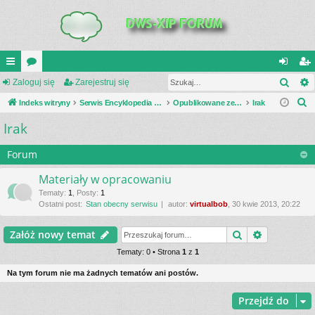
Szuk
UI
Zaloguj się
or
Zarejestruj się
al
ar
S
C
Indeks witryny
a
Serwis Encyklopedia Uzbrojenia
Opublikowane zestawienia
Irak
og
ej
z
Irak
K
uj
es
u
_L
si
tru
k
Forum
a
IN
ę
j
Materiały w opracowaniu
j
K
si
Tematy
:
1
,
Posty
:
1
Ostatni post:
Stan obecny serwisu
autor:
virtualbob
, 30 kwie 2013, 20:22
S
ę
Szukaj
Wyszukiwa
Załóż nowy temat
Tematy: 0 • Strona
1
z
1
Na tym forum nie ma żadnych tematów ani postów.
Przejdź do