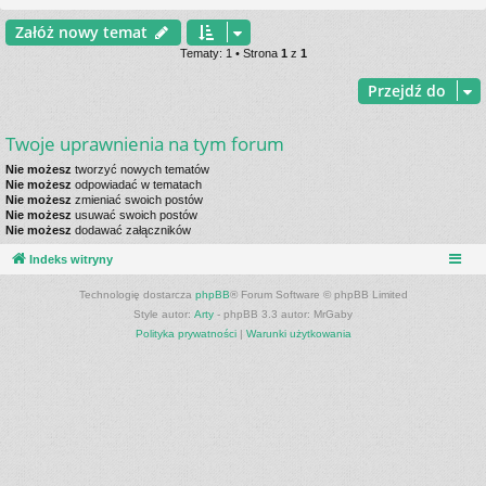
Załóż nowy temat
Tematy: 1 • Strona
1
z
1
Przejdź do
Twoje uprawnienia na tym forum
Nie możesz
tworzyć nowych tematów
Nie możesz
odpowiadać w tematach
Nie możesz
zmieniać swoich postów
Nie możesz
usuwać swoich postów
Nie możesz
dodawać załączników
Indeks witryny
Technologię dostarcza
phpBB
® Forum Software © phpBB Limited
Style autor:
Arty
- phpBB 3.3 autor: MrGaby
Polityka prywatności
|
Warunki użytkowania