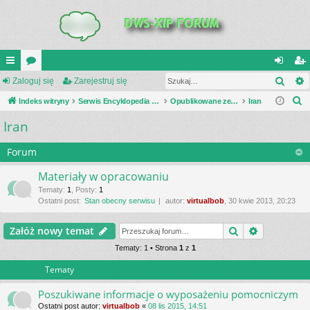
Szuk
UI
Zaloguj się
or
Zarejestruj się
al
ar
S
C
Indeks witryny
a
Serwis Encyklopedia Uzbrojenia
Opublikowane zestawienia
Iran
og
ej
z
Iran
K
uj
es
u
_L
si
tru
k
Forum
a
IN
ę
j
Materiały w opracowaniu
j
K
si
Tematy
:
1
,
Posty
:
1
Ostatni post:
Stan obecny serwisu
autor:
virtualbob
, 30 kwie 2013, 20:23
S
ę
Szukaj
Wyszukiwa
Załóż nowy temat
Tematy: 1 • Strona
1
z
1
Tematy
Poszukiwane informacje o wyposażeniu pomocniczym
Ostatni post autor:
virtualbob
«
08 lis 2015, 14:51