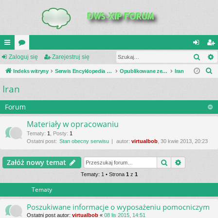
Szuk
UI
Zaloguj się
or
Zarejestruj się
al
ar
S
C
Indeks witryny
a
Serwis Encyklopedia Uzbrojenia
Opublikowane zestawienia
Iran
og
ej
z
Iran
K
uj
es
u
_L
si
tru
k
Forum
a
IN
ę
j
Materiały w opracowaniu
j
K
si
Tematy
:
1
,
Posty
:
1
Ostatni post:
Stan obecny serwisu
autor:
virtualbob
, 30 kwie 2013, 20:23
S
ę
Szukaj
Wyszukiwa
Załóż nowy temat
Tematy: 1 • Strona
1
z
1
Tematy
Poszukiwane informacje o wyposażeniu pomocniczym
Ostatni post autor:
virtualbob
«
08 lis 2015, 14:51