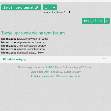
Załóż nowy temat
Tematy: 1 • Strona
1
z
1
Przejdź do
Twoje uprawnienia na tym forum
Nie możesz
tworzyć nowych tematów
Nie możesz
odpowiadać w tematach
Nie możesz
zmieniać swoich postów
Nie możesz
usuwać swoich postów
Nie możesz
dodawać załączników
Indeks witryny
Technologię dostarcza
phpBB
® Forum Software © phpBB Limited
Style autor:
Arty
- phpBB 3.3 autor: MrGaby
Polityka prywatności
|
Warunki użytkowania