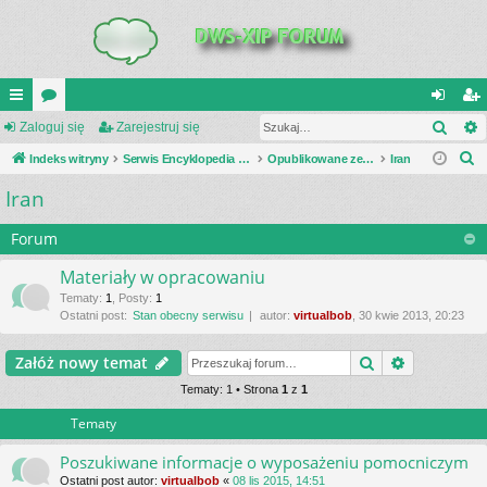
Szuk
UI
Zaloguj się
or
Zarejestruj się
al
ar
S
C
Indeks witryny
a
Serwis Encyklopedia Uzbrojenia
Opublikowane zestawienia
Iran
og
ej
z
Iran
K
uj
es
u
_L
si
tru
k
Forum
a
IN
ę
j
Materiały w opracowaniu
j
K
si
Tematy
:
1
,
Posty
:
1
Ostatni post:
Stan obecny serwisu
autor:
virtualbob
, 30 kwie 2013, 20:23
S
ę
Szukaj
Wyszukiwa
Załóż nowy temat
Tematy: 1 • Strona
1
z
1
Tematy
Poszukiwane informacje o wyposażeniu pomocniczym
Ostatni post autor:
virtualbob
«
08 lis 2015, 14:51