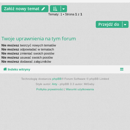
Załóż nowy temat
Tematy: 1 • Strona
1
z
1
Przejdź do
Twoje uprawnienia na tym forum
Nie możesz
tworzyć nowych tematów
Nie możesz
odpowiadać w tematach
Nie możesz
zmieniać swoich postów
Nie możesz
usuwać swoich postów
Nie możesz
dodawać załączników
Indeks witryny
Technologię dostarcza
phpBB
® Forum Software © phpBB Limited
Style autor:
Arty
- phpBB 3.3 autor: MrGaby
Polityka prywatności
|
Warunki użytkowania