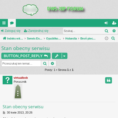
Szuk
UI
Zaloguj się
or
Zarejestruj się
al
ar
S
C
Indeks witryny
a
Serwis Encyklopedia Uzbrojenia
Opublikowane zestawienia
Holandia
Broń piechoty
og
ej
z
Stan obecny serwisu
K
uj
es
u
_L
si
tru
BUTTON_POST_REPLY
k
a
IN
Szukaj
Wyszukiwanie zaawansowane
ę
j
j
Posty: 1 • Strona
1
z
1
K
si
virtualbob
S
ę
Porucznik
Stan obecny serwisu
P
30 kwie 2013, 20:26
o