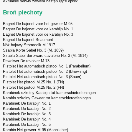
Aktualnie serwis zawiera następujące opisy:
s
t
Broń piechoty
Bagnet De bajonet voor het geweer M.95
Bagnet De bajonet voor de karabijn No. 1
Bagnet De bajonet voor de karabijn No. 3
Bagnet De bajonet Beaumont
Nóż bojowy Stormdolk M.1917
Szabla Korte Sabel No. 3 (M. 1859)
Szabla Sabel der zware cavalerie No. 3 (M. 1814)
Rewolwer De revolver M.73
Pistolet Het automatisch pistool No. 1 (Parabellum)
Pistolet Het automatisch pistool No. 2 (Browning)
Pistolet Het automatisch pistool No. 3 (Sauer)
Pistolet Het pistool M.25 No. 1 (FN)
Pistolet Het pistool M.25 No. 2 (FN)
Karabinek szkolny Karabijn tot kamerschietoefeningen
Karabin szkolny Geweer tot kamerschietoefeningen
Karabinek De karabijn No. 1
Karabinek De karabijn No. 2
Karabinek De karabijn No. 3
Karabinek De karabijn No. 4
Karabinek De karabijn No. 5
Karabin Het geweer M.95 (Mannlicher)