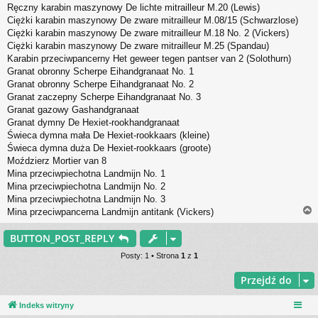
Ręczny karabin maszynowy De lichte mitrailleur M.20 (Lewis)
Ciężki karabin maszynowy De zware mitrailleur M.08/15 (Schwarzlose)
Ciężki karabin maszynowy De zware mitrailleur M.18 No. 2 (Vickers)
Ciężki karabin maszynowy De zware mitrailleur M.25 (Spandau)
Karabin przeciwpancerny Het geweer tegen pantser van 2 (Solothurn)
Granat obronny Scherpe Eihandgranaat No. 1
Granat obronny Scherpe Eihandgranaat No. 2
Granat zaczepny Scherpe Eihandgranaat No. 3
Granat gazowy Gashandgranaat
Granat dymny De Hexiet-rookhandgranaat
Świeca dymna mała De Hexiet-rookkaars (kleine)
Świeca dymna duża De Hexiet-rookkaars (groote)
Moździerz Mortier van 8
Mina przeciwpiechotna Landmijn No. 1
Mina przeciwpiechotna Landmijn No. 2
Mina przeciwpiechotna Landmijn No. 3
Mina przeciwpancerna Landmijn antitank (Vickers)
BUTTON_POST_REPLY
r
Posty: 1 • Strona
1
z
1
Przejdź do
Indeks witryny