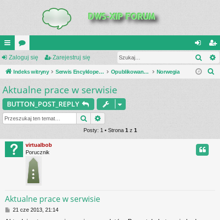
Szuk
UI
Zaloguj się
or
Zarejestruj się
al
ar
S
C
Indeks witryny
a
Serwis Encyklopedia Uzbrojenia
Opublikowane zestawienia
Norwegia
og
ej
z
Aktualne prace w serwisie
K
uj
es
u
_L
si
tru
BUTTON_POST_REPLY
k
a
IN
Szukaj
Wyszukiwanie zaawansowane
ę
j
j
Posty: 1 • Strona
1
z
1
K
si
virtualbob
S
ę
Porucznik
Aktualne prace w serwisie
P
21 cze 2013, 21:14
o