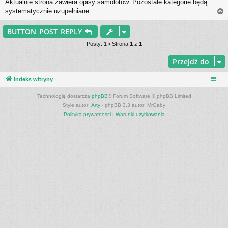
Aktualnie strona zawiera opisy samolotów. Pozostałe kategorie będą
s
systematycznie uzupełniane.
t
BUTTON_POST_REPLY
r
Posty: 1 • Strona
1
z
1
Przejdź do
Indeks witryny
Technologię dostarcza
phpBB
® Forum Software © phpBB Limited
Style autor:
Arty
- phpBB 3.3 autor: MrGaby
Polityka prywatności
|
Warunki użytkowania