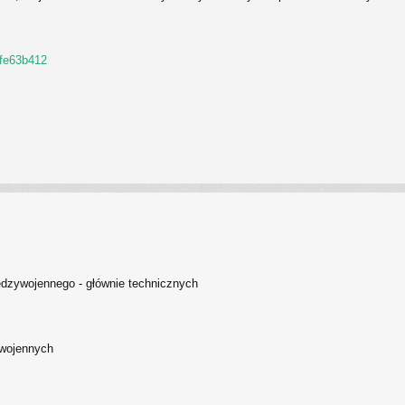
afe63b412
ędzywojennego - głównie technicznych
wojennych