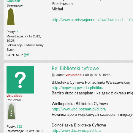
Glasisch
Pozdrawiam
E
Szeregowy
R
Michał
http://www.okretywojenne.pl/ow/download ... 7
Posty:
5
Rejestracja:
27 lis 2012,
10:26
Lokalizacja:
Bytom/Gorny
Slask
C
CONTACT:
O
N
Re: Biblioteki cyfrowe
T
A
P
autor:
virtualbob
»
09 lip 2018, 15:45
C
o
T
Biblioteka Cyfrowa Politechniki Warszawskiej
s
_
http://bcpw.bg.pw.edu.pl/dlibra
t
U
Bardzo dużo czasopism i książek z okresu mi
S
virtualbob
E
Porucznik
R
Wielkopolska Biblioteka Cyfrowa
http://www.wbc.poznan.pl/dlibra
Również sporo wojskowych czasopism między
Dolnośląska Biblioteka Cyfrowa
Posty:
392
http://www.dbc.wroc.pl/dlibra
Rejestracja:
07 wrz 2010,