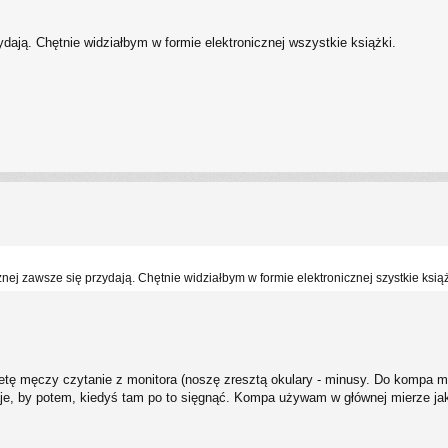
ydają. Chętnie widziałbym w formie elektronicznej wszystkie książki.
znej zawsze się przydają. Chętnie widziałbym w formie elektronicznej szystkie książ
tę męczy czytanie z monitora (noszę zresztą okulary - minusy. Do kompa ma
zydaje, by potem, kiedyś tam po to sięgnąć. Kompa używam w głównej mierze j