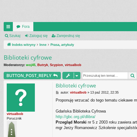
Fora
UI
Szukaj
Zaloguj się
Zarejestruj się
C
Indeks witryny
Inne
Prasa, artykuły
K
Biblioteki cyfrowe
_L
Moderatorzy:
woj45
,
Butryk
,
Scypion
,
virtualbob
IN
BUTTON_POST_REPLY
K
Biblioteki cyfrowe
S
P
autor:
virtualbob
»
13 paź 2012, 22:35
o
Proponuję wrzucać do tego tematu ciekawe ma
s
t
Gdańska Biblioteka Cyfrowa
virtualbob
http://gbc.org.pl/dlibra/
Porucznik
Przegląd Morski
nr 5 z 2003 roku zawiera art
mgr Jerzy Romanowicz
Szkolenie specjalist