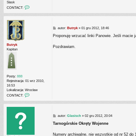
Slask
C
CONTACT:
O
N
T
A
P
autor:
Butryk
»
01 gru 2012, 18:46
C
o
T
Proponuję wrzucać linki Panowie. Jeśli macie j
s
_
t
U
Butryk
Pozdrawiam.
S
Kapitan
E
R
Posty:
888
Rejestracja:
01 wrz 2010,
16:53
Lokalizacja:
Wrocław
C
CONTACT:
O
N
T
A
P
autor:
Glasisch
»
02 gru 2012, 20:04
C
o
T
Tarnogórskie Okręty Wojenne
s
_
t
U
Numery archiwalne, nie wszystkie od nr 52 do
S