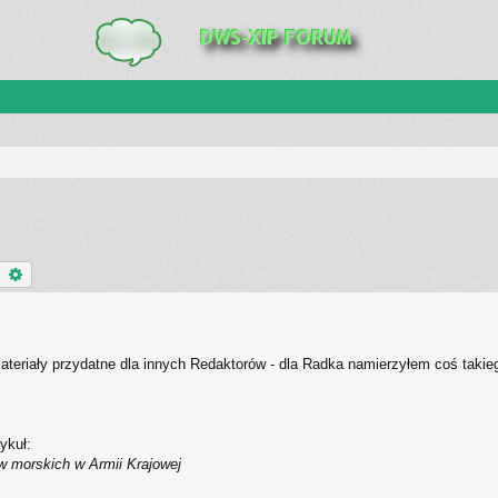
Szukaj
Wyszukiwanie zaawansowane
teriały przydatne dla innych Redaktorów - dla Radka namierzyłem coś takie
ykuł:
ów morskich w Armii Krajowej