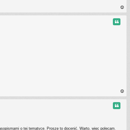
N
a
g
ó
r
ę
N
a
g
ó
r
ę
sopismami o tej tematyce. Proszę to docenić. Warto, więc polecam.