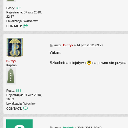
Posty:
392
Rejestracja:
07 wrz 2010,
22:57
Lokalizacja:
Warszawa
C
CONTACT:
O
N
T
A
P
autor:
Butryk
»
14 paź 2012, 09:27
C
o
T
Witam.
s
_
t
U
Butryk
Szlachetna inicjatywa
na pewno się przyda. 
S
Kapitan
E
R
Posty:
888
Rejestracja:
01 wrz 2010,
16:53
Lokalizacja:
Wrocław
C
CONTACT:
O
N
T
A
P
autor:
brokok
»
29 lis 2012, 10:40