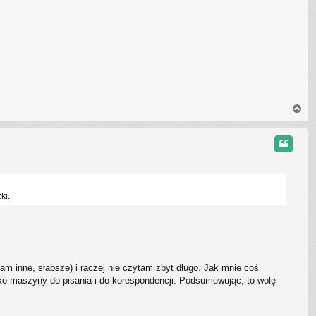
ę
N
a
g
ó
r
ę
ki.
m inne, słabsze) i raczej nie czytam zbyt długo. Jak mnie coś
ako maszyny do pisania i do korespondencji. Podsumowując, to wolę