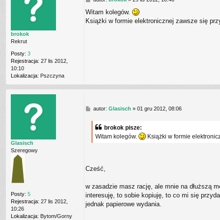
C
o
T
Witam kolegów.
s
_
Książki w formie elektronicznej zawsze się prz
t
U
S
brokok
E
Rekrut
R
Posty:
3
Rejestracja:
27 lis 2012,
10:10
Lokalizacja:
Pszczyna
P
autor:
Glasisch
»
01 gru 2012, 08:06
o
s
brokok pisze:
t
Witam kolegów.
Książki w formie elektronic
Glasisch
Szeregowy
Cześć,
w zasadzie masz rację, ale mnie na dłuższą me
Posty:
5
interesuję, to sobie kopiuję, to co mi się pr
Rejestracja:
27 lis 2012,
jednak papierowe wydania.
10:26
Lokalizacja:
Bytom/Gorny