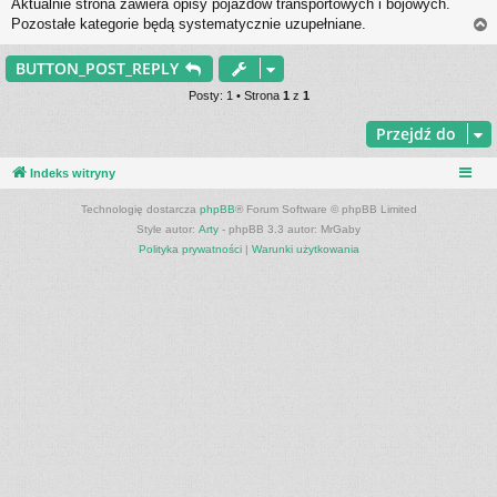
Aktualnie strona zawiera opisy pojazdów transportowych i bojowych.
s
Pozostałe kategorie będą systematycznie uzupełniane.
t
BUTTON_POST_REPLY
r
Posty: 1 • Strona
1
z
1
Przejdź do
Indeks witryny
Technologię dostarcza
phpBB
® Forum Software © phpBB Limited
Style autor:
Arty
- phpBB 3.3 autor: MrGaby
Polityka prywatności
|
Warunki użytkowania