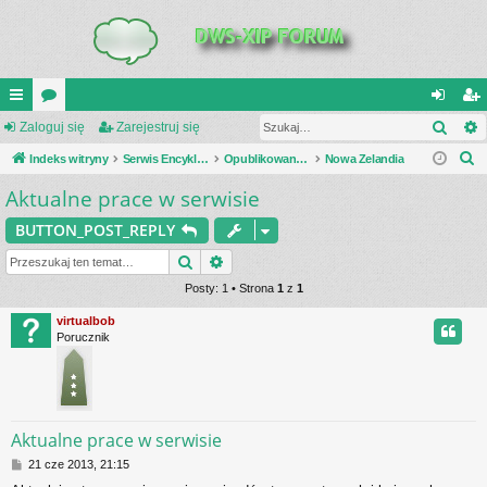
Szuk
UI
Zaloguj się
or
Zarejestruj się
al
ar
S
C
Indeks witryny
a
Serwis Encyklopedia Uzbrojenia
Opublikowane zestawienia
Nowa Zelandia
og
ej
z
Aktualne prace w serwisie
K
uj
es
u
_L
si
tru
BUTTON_POST_REPLY
k
a
IN
Szukaj
Wyszukiwanie zaawansowane
ę
j
j
Posty: 1 • Strona
1
z
1
K
si
virtualbob
S
ę
Porucznik
Aktualne prace w serwisie
P
21 cze 2013, 21:15
o