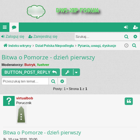
Szuk
UI
Zaloguj się
or
Zarejestruj się
al
ar
S
C
Indeks witryny
a
Dział Polska Niepodległa
Pytania, uwagi, dyskusje
og
ej
z
Bitwa o Pomorze - dzień pierwszy
K
uj
es
u
_L
si
tru
Moderatorzy:
Butryk
,
fuehrer
k
BUTTON_POST_REPLY
a
IN
ę
j
j
Szukaj
Wyszukiwanie zaawansowane
K
si
Posty: 1 • Strona
1
z
1
S
ę
virtualbob
Porucznik
Bitwa o Pomorze - dzień pierwszy
P
10 cze 2020, 20:00