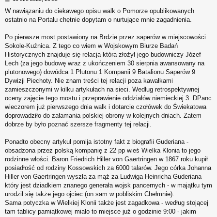
o
W nawiązaniu do ciekawego opisu walk o Pomorze opublikowanych
s
ostatnio na Portalu chętnie dopytam o nurtujące mnie zagadnienia.
t
Po pierwsze most postawiony na Brdzie przez saperów w miejscowości
Sokole-Kuźnica. Z tego co wiem w Wojskowym Biurze Badań
Historycznych znajduje się relacja która złożył jego budowniczy Józef
Lech (za jego budowę wraz z ukończeniem 30 sierpnia awansowany na
plutonowego) dowódca 1 Plutonu 1 Kompanii 9 Batalionu Saperów 9
Dywizji Piechoty. Nie znam treści tej relacji poza kawałkami
zamieszczonymi w kilku artykułach na sieci. Według retrospektywnej
oceny zajęcie tego mostu i przeprawienie oddziałów niemieckiej 3. DPanc
wieczorem już pierwszego dnia walk i dotarcie czołówek do Świekatowa
doprowadziło do załamania polskiej obrony w kolejnych dniach. Zatem
dobrze by było poznać szersze fragmenty tej relacji.
Ponadto obecny artykuł pomija istotny fakt z biografii Guderiana -
obsadzona przez polską kompanię z 22 pp wieś Wielka Klonia to jego
rodzinne włości. Baron Friedrich Hiller von Gaertringen w 1867 roku kupił
posiadłość od rodziny Kossowskich za 6000 talarów. Jego córka Johanna
Hiller von Gaertringen wyszła za mąż za Ludwiga Heinricha Guderiana
który jest dziadkiem znanego generała wojsk pancernych - w majątku tym
urodził się także jego ojciec (on sam w pobliskim Chełmnie).
Sama potyczka w Wielkiej Klonii także jest zagadkowa - według stojącej
tam tablicy pamiątkowej miało to miejsce już o godzinie 9:00 - jakim