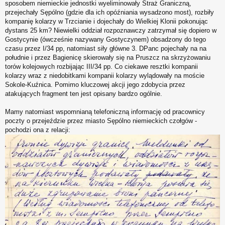
sposobem niemieckie jednostki wyeliminowały Straż Graniczną,
przejechały Sępólno (gdzie dla ich opóźniania wysadzono most), rozbiły
kompanię kolarzy w Trzcianie i dojechały do Wielkiej Klonii pokonując
dystans 25 km? Niewielki oddział rozpoznawczy zatrzymał się dopiero w
Gostycynie (ówcześnie nazywany Gostyczynem) obsadzony do tego
czasu przez I/34 pp, natomiast siły główne 3. DPanc pojechały na na
południe i przez Bagienicę skierowały się na Pruszcz na skrzyżowaniu
torów kolejowych rozbijając III/34 pp. Co ciekawe resztki kompanii
kolarzy wraz z niedobitkami kompanii kolarzy wylądowały na moście
Sokole-Kuźnica. Pomimo kluczowej akcji jego zdobycia przez
atakujących fragment ten jest opisany bardzo ogólnie.
Mamy natomiast wspomnianą telefoniczną informację od pracownicy
poczty o przejeździe przez miasto Sępólno niemieckich czołgów -
pochodzi ona z relacji: